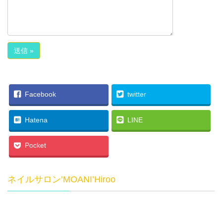
Facebook
twitter
Hatena
LINE
Pocket
ネイルサロン’MOANI’Hiroo