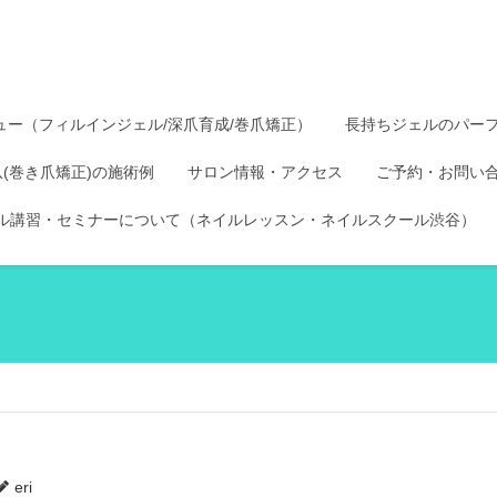
ュー（フィルインジェル/深爪育成/巻爪矯正）
長持ちジェルのパー
爪(巻き爪矯正)の施術例
サロン情報・アクセス
ご予約・お問い
ル講習・セミナーについて（ネイルレッスン・ネイルスクール渋谷）
eri